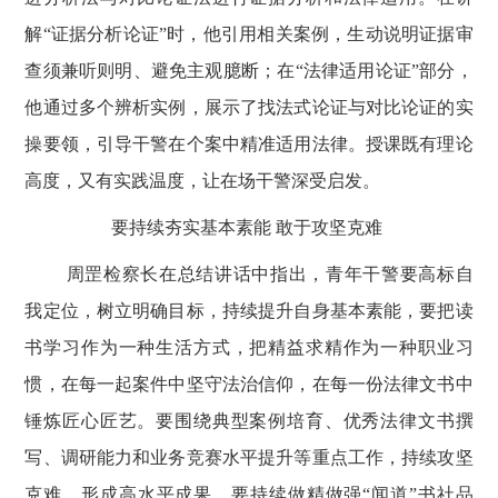
解“证据分析论证”时，他引用相关案例，生动说明证据审
查须兼听则明、避免主观臆断；在“法律适用论证”部分，
他通过多个辨析实例，展示了找法式论证与对比论证的实
操要领，引导干警在个案中精准适用法律。授课既有理论
高度，又有实践温度，让在场干警深受启发。
要持续夯实基本素能
敢于攻坚克难
周罡检察长在总结讲话中指出，青年干警要高标自
我定位，树立明确目标，持续提升自身基本素能，要把读
书学习作为一种生活方式，把精益求精作为一种职业习
惯，在每一起案件中坚守法治信仰，在每一份法律文书中
锤炼匠心匠艺。要围绕典型案例培育、优秀法律文书撰
写、调研能力和业务竞赛水平提升等重点工作，持续攻坚
克难，形成高水平成果。要持续做精做强
“闻道”书社品