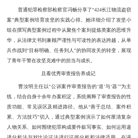
普通犯罪检察部检察官冯畅分享了
“
424
长江物流盗窃
案”典型案例培育攻坚的实践心得。她详细介绍了攻坚小
组在撰写典型案例过程中从聚焦个案到提炼类案的思维升
华，从法律文书到兼顾严谨性与可读性的表达跨越，从单
兵作战到“目标明确、任务到人”的协同攻关的转变，展现
了青年干警在攻坚克难中的担当与成长。
且看优秀审查报告养成记
曹汝明主任以
“公诉案件审查报告的‘道’与‘器’”为主
线，结合自身十余年办案积淀，系统阐释了审查报告的性
质功能、常见误区及精进路径。他从“善于总结、案件积
累、方法技巧”切入，通过典型案例演示了如何厘清复杂
人物关系、如何围绕犯罪构成要件叙写事实、如何运用递
进分析法与对比论证法进行证据分析和法律适用。在讲