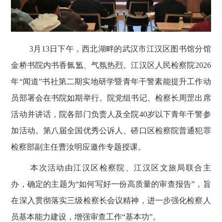
3
月
13
日下午，西北湖畔的武汉市江汉区图书馆分馆
金桥书院内书香氤氲、气氛热烈。江汉区人民检察院
2026
年“闻道”书社第二期实地研学暨青年干警素能提升工作动
员部署会在书院如期举行。院党组书记、检察长周罡出席
活动并讲话，院各部门负责人及全院
40
岁以下青年干警参
加活动。第八届全国优秀公诉人、硚口区检察院普通犯罪
检察部副主任曹汝明应邀作专题授课。
本次活动由江汉区检察院、江汉区文旅局联合主
办，确定的主题为
“如何写好一份高质量的审查报告”，旨
在深入贯彻落实三级检察长会议精神，进一步强化检察人
员基本能力建设，增强审查工作“基本功”。