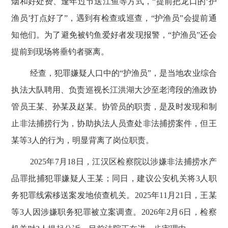
烟和好处费、逢年过节送江鱼等方式，“提前把龙口的‘护
渔员’打点好了”，遇到有检查或巡查，“护渔员”会提前通
知他们。为了避免被钓鱼爱好者发现报警，“护渔员”还会
提前到现场将垂钓者驱离。
经查，犯罪嫌疑人口中的
“护渔员”，是当地农业综合
执法大队聘用、负责巡视长江洪湖大沙至老湾段的渔政协
管员王某、孙某及赵某。协管员的职责，是及时发现和制
止非法捕捞行为，协助执法人员查处非法捕捞案件，但王
某等
3
人的行为，明显背离了岗位职责。
2025
年
7
月
18
日，江汉区检察院以涉嫌非法捕捞水产
品罪批捕犯罪嫌疑人王某；同日，建议公安机关将
3
人职
务犯罪线索移送案发地侦查机关。
2025
年
11
月
21
日，王某
等
3
人因涉嫌职务犯罪被立案调查。
2026
年
2
月
6
日，检察