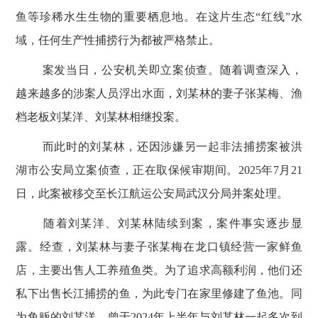
鱼等珍稀水生生物的重要栖息地。在这片生态“红线”水
域，任何生产性捕捞行为都被严格禁止。
案发当日，公安机关即立案侦查。随着调查深入，
越来越多的涉案人员浮出水面，刘某林的妻子张某梅、渔
档老板刘某洋、刘某林相继投案。
而此时的刘某林，还因涉嫌另一起非法捕捞案被洪
湖市公安局立案侦查，正在取保候审期间。
2025
年
7
月
21
日，此案被移交至长江航运公安局武汉分局并案处理。
随着刘某洋、刘某林陆续到案，案件事实逐步显
露。经查，刘某林与妻子张某梅在龙口镇经营一家鲜鱼
店，主要出售人工养殖鱼类。为了追求高额利润，他们还
私下出售长江捕捞的鱼，为此专门在家里修建了鱼池。同
为鱼贩的刘某洋，曾于
2024
年上半年与刘某林一起多次到