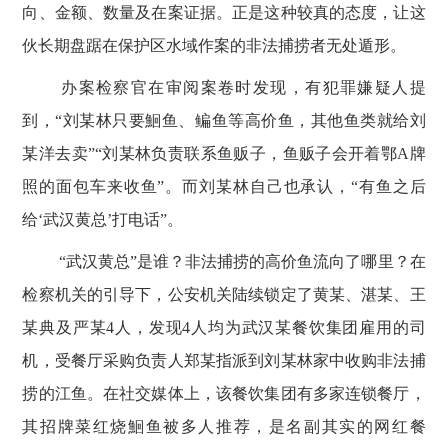
向、金额、数量及在案证据。正是这种较真的态度，让这
伙长期盘踞在保护区水域作案的非法捕捞者无处遁形。
办案检察官在审阅案卷时发现，有犯罪嫌疑人提
到，
“刘某林只要鮰鱼、鳊鱼等高价鱼，其他鱼类就给刘
某洋去卖”“刘某林负责联系鱼贩子，鱼贩子会开着鄂
A
牌
照的面包车来收鱼”。而刘某林自己也承认，“有鱼之后
给‘武汉黄总’打电话”。
“武汉黄总”是谁？非法捕捞的高价鱼流向了哪里？在
检察机关的引导下，公安机关陆续锁定了黄某、湛某、王
某典及严某
4
人，发现
4
人均为武汉某餐饮集团雇用的司
机，受餐厅采购负责人郑某指派到刘某林家中收购非法捕
捞的江鱼。在社交媒体上，该餐饮集团有多家连锁餐厅，
其招牌菜红烧鮰鱼被多人推荐，是名副其实的网红餐