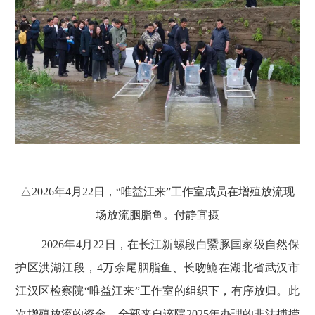
△
2026
年
4
月
22
日，“唯益江来”工作室成员在增殖放流现
场放流胭脂鱼。付静宜摄
2026
年
4
月
22
日，在长江新螺段白鱀豚国家级自然保
护区洪湖江段，
4
万余尾胭脂鱼、长吻鮠在湖北省武汉市
江汉区检察院“唯益江来”工作室的组织下，有序放归。此
次增殖放流的资金，全部来自该院
2025
年办理的非法捕捞