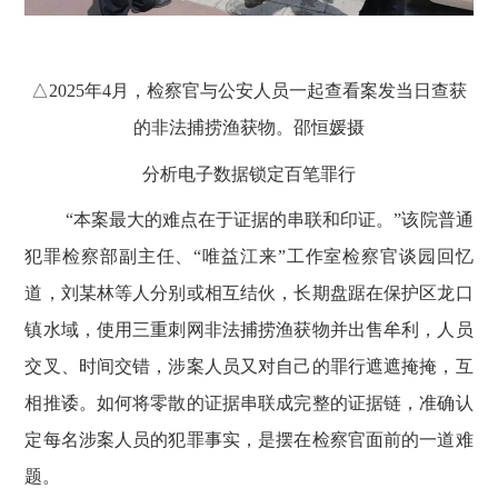
△
2025
年
4
月，检察官与公安人员一起查看案发当日查获
的非法捕捞渔获物。邵恒媛摄
分析电子数据锁定百笔罪行
“本案最大的难点在于证据的串联和印证。”该院普通
犯罪检察部副主任、“唯益江来”工作室检察官谈园回忆
道，刘某林等人分别或相互结伙，长期盘踞在保护区龙口
镇水域，使用三重刺网非法捕捞渔获物并出售牟利，人员
交叉、时间交错，涉案人员又对自己的罪行遮遮掩掩，互
相推诿。如何将零散的证据串联成完整的证据链，准确认
定每名涉案人员的犯罪事实，是摆在检察官面前的一道难
题。