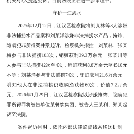
机关对
3
人提起公诉。目前法院正在进一步审理中。
守护一江碧水
2025
年
12
月
12
日，江汉区检察院将刘某林等
8
人涉嫌
非法捕捞水产品案和刘某洋涉嫌非法捕捞水产品，掩饰、
隐瞒犯罪所得案并案起诉。检察机关指控，刘某林、张某
梅参与非法捕捞
103
次，销赃获利
39.3
万余元；张某川等
人参与非法捕捞
42
次至
4
次，销赃获利
8.8
万余元至
4510
元
不等；刘某洋参与非法捕捞
74
次，销赃获利
21.6
万余元，
明知他人在非法捕捞仍收购渔获物
60
次，价值
7.2
万余
元。
2026
年
1
月
29
日，江汉区检察院以涉嫌掩饰、隐瞒犯
罪所得罪将被告单位某餐饮集团、被告人王某利、郑某起
诉至法院。
案件起诉同时，依托内部法律监督线索移送机制，