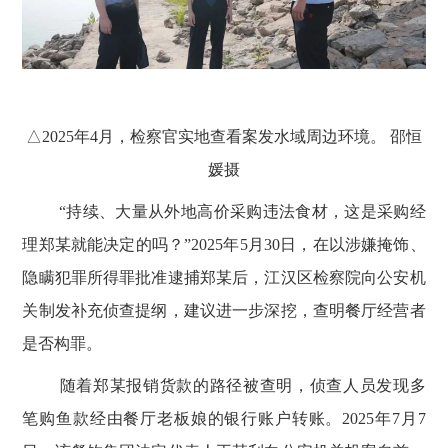
△
2025
年
4
月，检察官实地查看案发水域周边环境。 邵恒
媛摄
“持续、大量从外地高价采购违法食材，这是采购经
理郑某就能决定的吗？”
2025
年
5
月
30
日，在以涉嫌掩饰、
隐瞒犯罪所得罪批准逮捕郑某后，江汉区检察院向公安机
关制发补充侦查提纲，建议进一步深挖，查明餐厅经营者
是否构罪。
随着郑某报销货款的路径被查明，侦查人员发现多
笔购鱼款经由餐厅老板娘的银行账户转账。
2025
年
7
月
7