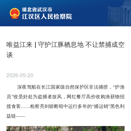
唯益江来 | 守护江豚栖息地 不让禁捕成空
谈
2026-05-20
深夜驾船在长江国家级自然保护区非法捕捞，
“护渔
员”收受好处为盗捕者放风，网红餐厅高价收购渔获物招
揽食客……检察亮剑斩断暗中运行多年的“捕运销”黑色利
益链——