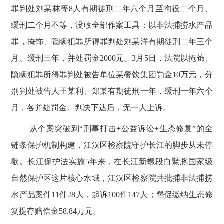
罪判处刘某林等
8
人有期徒刑二年六个月至拘役二个月、
缓刑二个月不等，没收全部作案工具；以非法捕捞水产品
罪，掩饰、隐瞒犯罪所得罪判处刘某洋有期徒刑二年三个
月、缓刑三年，并处罚金
2000
元。
3
月
5
日，法院以掩饰、
隐瞒犯罪所得罪判处被告单位某餐饮集团罚金
10
万元，分
别判处被告人王某利、郑某有期徒刑一年，缓刑一年六个
月，各并处罚金。判决下达后，无一人上诉。
从个案突破到
“刑事打击
+
公益诉讼
+
生态修复”的全
链条保护机制构建，江汉区检察院守护长江的脚步从未停
歇。长江保护法实施
5
年来，在长江新螺段白鱀豚国家级
自然保护区这片核心水域，江汉区检察院共批捕非法捕捞
水产品案件
11
件
28
人，起诉
100
件
147
人；督促缴纳生态修
复提存赔偿金
58.84
万元。