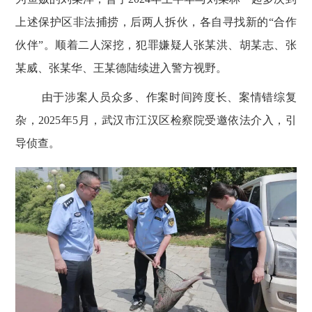
上述保护区非法捕捞，后两人拆伙，各自寻找新的“合作
伙伴”。顺着二人深挖，犯罪嫌疑人张某洪、胡某志、张
某威、张某华、王某德陆续进入警方视野。
由于涉案人员众多、作案时间跨度长、案情错综复
杂，
2025
年
5
月，武汉市江汉区检察院受邀依法介入，引
导侦查。