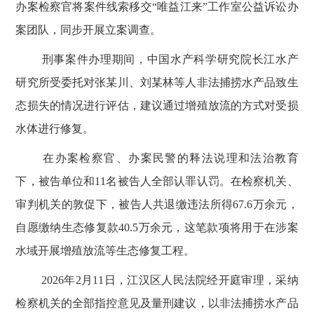
办案检察官将案件线索移交
“唯益江来”工作室公益诉讼办
案团队，同步开展立案调查。
刑事案件办理期间，中国水产科学研究院长江水产
研究所受委托对张某川、刘某林等人非法捕捞水产品致生
态损失的情况进行评估，建议通过增殖放流的方式对受损
水体进行修复。
在办案检察官、办案民警的释法说理和法治教育
下，被告单位和
11
名被告人全部认罪认罚。在检察机关、
审判机关的敦促下，被告人共退缴违法所得
67.6
万余元，
自愿缴纳生态修复款
40.5
万余元，这笔款项将用于在涉案
水域开展增殖放流等生态修复工程。
2026
年
2
月
11
日，江汉区人民法院经开庭审理，采纳
检察机关的全部指控意见及量刑建议，以非法捕捞水产品