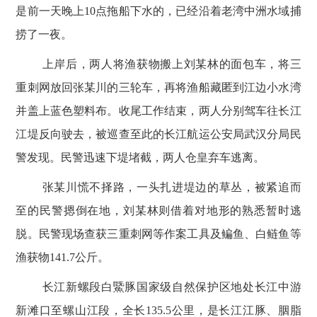
是前一天晚上
10
点拖船下水的，已经沿着老湾中洲水域捕
捞了一夜。
上岸后，两人将渔获物搬上刘某林的面包车，将三
重刺网放回张某川的三轮车，再将渔船藏匿到江边小水湾
并盖上蓝色塑料布。收尾工作结束，两人分别驾车往长江
江堤反向驶去，被巡查至此的长江航运公安局武汉分局民
警发现。民警迅速下堤堵截，两人仓皇弃车逃离。
张某川慌不择路，一头扎进堤边的草丛，被紧追而
至的民警摁倒在地，刘某林则借着对地形的熟悉暂时逃
脱。民警现场查获三重刺网等作案工具及鳊鱼、白鲢鱼等
渔获物
141.7
公斤。
长江新螺段白鱀豚国家级自然保护区地处长江中游
新滩口至螺山江段，全长
135.5
公里，是长江江豚、胭脂