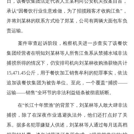
日，该餐饮集团法定代表人王某利向公安机关投案自首，
承认“因餐饮行业生意难做，为了招揽顾客才收购江鱼”，
并将刘某林的联系方式给了郑某，公司有两辆大面包车负
责运输。
案件审查起诉阶段，检察机关进一步查实了该餐饮
集团经营者在明知刘某林等人所售江鱼系从禁捕水域非法
捕捞所得的情况下，仍安排司机向刘某林收购渔获物共计
15,471.45
公斤，用于餐饮加工销售牟利的犯罪事实，依法
追加该餐饮集团为被告单位。至此，一个覆盖“捕捞——
运输——销售”全环节的非法利益链条被彻底斩断。
在
“长江十年禁渔”的背景下，刘某林等人敢大肆非法
捕捞，除了在深夜作业逃避执法外，他们还打点好了关
系。据多名犯罪嫌疑人供述，刘某林等人通过每月送高档