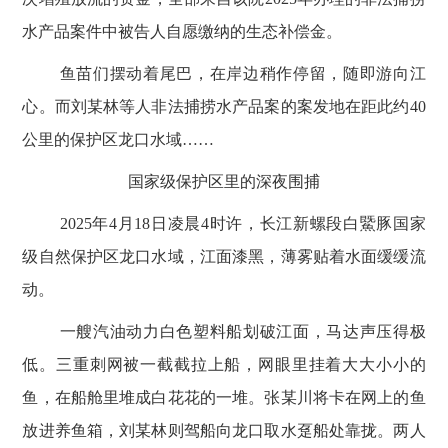
水产品案件中被告人自愿缴纳的生态补偿金。
鱼苗们摆动着尾巴，在岸边稍作停留，随即游向江
心。而刘某林等人非法捕捞水产品案的案发地在距此约
40
公里的保护区龙口水域……
国家级保护区里的深夜围捕
2025
年
4
月
18
日凌晨
4
时许，长江新螺段白鱀豚国家
级自然保护区龙口水域，江面漆黑，薄雾贴着水面缓缓流
动。
一艘汽油动力白色塑料船划破江面，马达声压得极
低。三重刺网被一截截拉上船，网眼里挂着大大小小的
鱼，在船舱里堆成白花花的一堆。张某川将卡在网上的鱼
放进养鱼箱，刘某林则驾船向龙口取水趸船处靠拢。两人