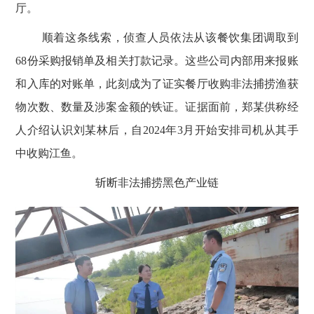
厅。
顺着这条线索，侦查人员依法从该餐饮集团调取到
68
份采购报销单及相关打款记录。这些公司内部用来报账
和入库的对账单，此刻成为了证实餐厅收购非法捕捞渔获
物次数、数量及涉案金额的铁证。证据面前，郑某供称经
人介绍认识刘某林后，自
2024
年
3
月开始安排司机从其手
中收购江鱼。
斩断非法捕捞黑色产业链