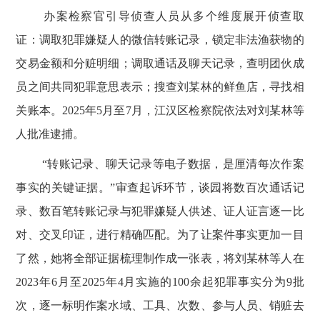
办案检察官引导侦查人员从多个维度展开侦查取
证：调取犯罪嫌疑人的微信转账记录，锁定非法渔获物的
交易金额和分赃明细；调取通话及聊天记录，查明团伙成
员之间共同犯罪意思表示；搜查刘某林的鲜鱼店，寻找相
关账本。
2025
年
5
月至
7
月，江汉区检察院依法对刘某林等
人批准逮捕。
“转账记录、聊天记录等电子数据，是厘清每次作案
事实的关键证据。”审查起诉环节，谈园将数百次通话记
录、数百笔转账记录与犯罪嫌疑人供述、证人证言逐一比
对、交叉印证，进行精确匹配。为了让案件事实更加一目
了然，她将全部证据梳理制作成一张表，将刘某林等人在
2023
年
6
月至
2025
年
4
月实施的
100
余起犯罪事实分为
9
批
次，逐一标明作案水域、工具、次数、参与人员、销赃去