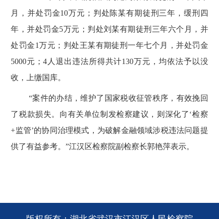
月，并处罚金
10
万元；判处陈某有期徒刑三年，缓刑四
年，并处罚金
5
万元；判处刘某有期徒刑三年六个月，并
处罚金
1
万元；判处王某有期徒刑一年七个月，并处罚金
5000
元；
4
人退出违法所得共计
130
万元，均依法予以没
收，上缴国库。
“案件的办结，维护了国家税收征管秩序，有效挽回
了税款损失。向有关单位制发检察建议，则深化了‘检察
+
监管’的协同治理模式，为破解金融领域涉税违法问题提
供了有益参考。”江汉区检察院副检察长郭艳萍表示。
版权所有：湖北省武汉市江汉区人民检察院