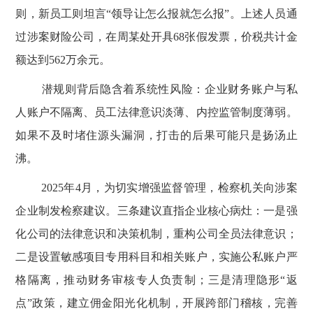
则，新员工则坦言“领导让怎么报就怎么报”。上述人员通
过涉案财险公司，在周某处开具
68
张假发票，价税共计金
额达到
562
万余元。
潜规则背后隐含着系统性风险：企业财务账户与私
人账户不隔离、员工法律意识淡薄、内控监管制度薄弱。
如果不及时堵住源头漏洞，打击的后果可能只是扬汤止
沸。
2025
年
4
月，为切实增强监督管理，检察机关向涉案
企业制发检察建议。三条建议直指企业核心病灶：一是强
化公司的法律意识和决策机制，重构公司全员法律意识；
二是设置敏感项目专用科目和相关账户，实施公私账户严
格隔离，推动财务审核专人负责制；三是清理隐形“返
点”政策，建立佣金阳光化机制，开展跨部门稽核，完善