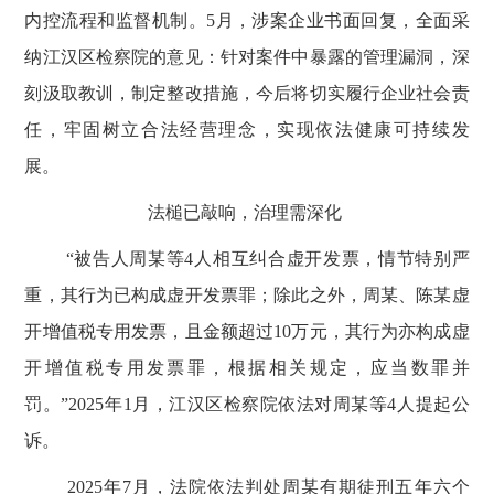
内控流程和监督机制。
5
月，涉案企业书面回复，全面采
纳江汉区检察院的意见：针对案件中暴露的管理漏洞，深
刻汲取教训，制定整改措施，今后将切实履行企业社会责
任，牢固树立合法经营理念，实现依法健康可持续发
展。
法槌已敲响，治理需深化
“被告人周某等
4
人相互纠合虚开发票，情节特别严
重，其行为已构成虚开发票罪；除此之外，周某、陈某虚
开增值税专用发票，且金额超过
10
万元，其行为亦构成虚
开增值税专用发票罪，根据相关规定，应当数罪并
罚。”
2025
年
1
月，江汉区检察院依法对周某等
4
人提起公
诉。
2025
年
7
月，法院依法判处周某有期徒刑五年六个