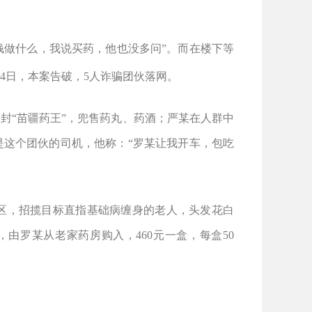
钱做什么，我说买药，他也没多问
”
。而在楼下等
4
日，本案告破，
5
人诈骗团伙落网。
自封
“
苗疆药王
”
，兜售药丸、药酒；严某在人群中
是这个团伙的司机，他称：
“
罗某让我开车，包吃
区，招揽目标直指基础病缠身的老人，头发花白
，由罗某从老家药房购入，
460
元一盒，每盒
50