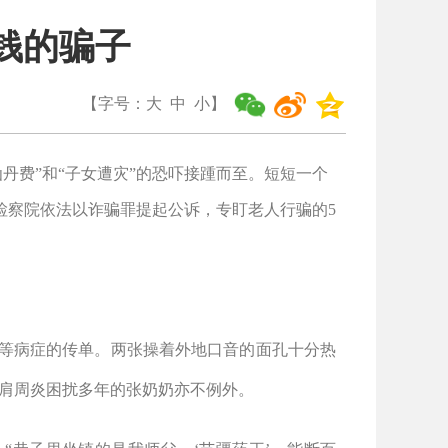
老钱的骗子
【字号：
大
中
小
】
仙丹费
”
和
“
子女遭灾
”
的恐吓接踵而至。短短一个
检察院依法以诈骗罪提起公诉，专盯老人行骗的
5
等病症的传单。两张操着外地口音的面孔十分热
肩周炎困扰多年的张奶奶亦不例外。