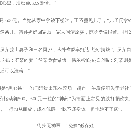
在心里，泄密会厄运翻倍。
”
要
5600
元。当她从家中拿钱下楼时，正巧撞见儿子，
“
儿子问拿
速离开。待孙奶奶回家后，家人问清原委，惊觉受骗报警。
4
月
2
的罗某拉上妻子和三名同乡，从外省驱车抵达武汉
“
搞钱
”
。罗某
人取钱；罗某的妻子詹某负责做饭，偶尔帮忙招揽吆喝；刘某则
后可以涨薪。
”
明是
“
黑心钱
”
。他们清晨出现在菜场、超市，午后便消失于老社
价格动辄
500
、
600
元一粒的
“
神药
”
为市面上常见的跌打损伤丸
，自行勾兑而成，成本低廉，
“
吃不坏身体，但也治不了病
”
。
街头无神医
，
“
免费
”
必存疑