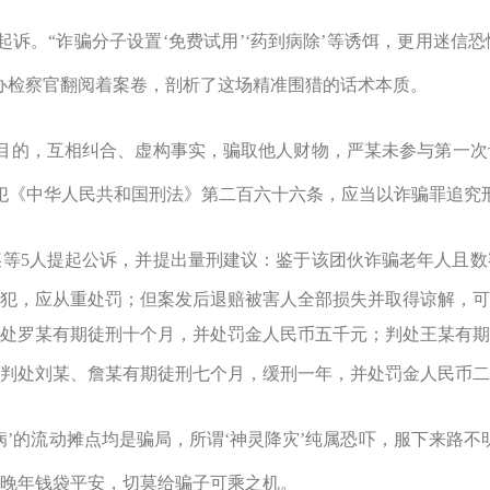
起诉。
“
诈骗分子设置
‘
免费试用
’‘
药到病除
’
等诱饵，更用迷信恐
办检察官翻阅着案卷，剖析了这场精准围猎的话术本质。
目的，互相纠合、虚构事实，骗取他人财物，严某未参与第一次
犯《中华人民共和国刑法》第二百六十六条，应当以诈骗罪追究
某等
5
人提起公诉，并提出量刑建议：鉴于该团伙诈骗老年人且数
犯，应从重处罚；但案发后退赔被害人全部损失并取得谅解，可
处罗某有期徒刑十个月，并处罚金人民币五千元；判处王某有期
判处刘某、詹某有期徒刑七个月，缓刑一年，并处罚金人民币二
病
’
的流动摊点均是骗局，所谓
‘
神灵降灾
’
纯属恐吓，服下来路不
晚年钱袋平安，切莫给骗子可乘之机。