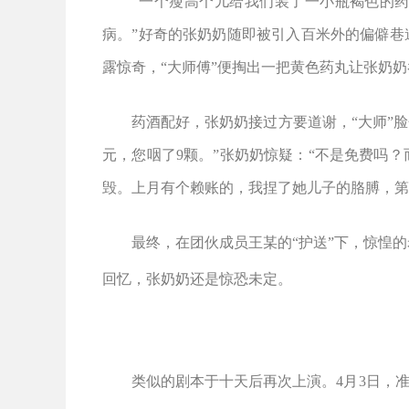
“
一个瘦高个儿给我们装了一小瓶褐色的
病。
”
好奇的张奶奶随即被引入百米外的偏僻巷
露惊奇，
“
大师傅
”
便掏出一把黄色药丸让张奶奶
药酒配好，张奶奶接过方要道谢，
“
大师
”
脸
元，您咽了
9
颗。
”
张奶奶惊疑：
“
不是免费吗？
毁。上月有个赖账的，我捏了她儿子的胳膊，第
最终，在团伙成员王某的
“
护送
”
下，惊惶的
回忆，张奶奶还是惊恐未定。
类似的剧本于十天后再次上演。
4
月
3
日，