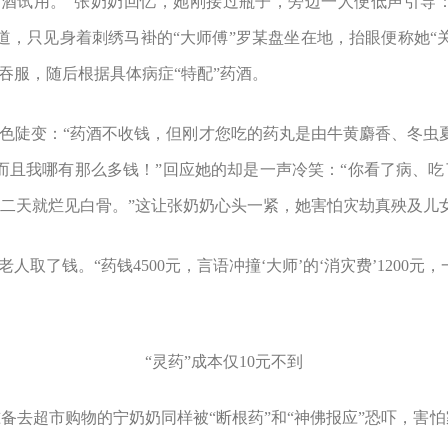
药酒试用。
”
张奶奶回忆，她刚接过瓶子，旁边一人便低声引导
道，只见身着刺绣马褂的
“
大师傅
”
罗某盘坐在地，抬眼便称她
“
吞服，随后根据具体病症
“
特配
”
药酒。
色陡变：
“
药酒不收钱，但刚才您吃的药丸是由牛黄麝香、冬虫
而且我哪有那么多钱！
”
回应她的却是一声冷笑：
“
你看了病、吃
二天就烂见白骨。
”
这让张奶奶心头一紧，她害怕灾劫真殃及儿
老人取了钱。
“
药钱
4500
元，言语冲撞
‘
大师
’
的
‘
消灾费
’1200
元，
“
灵药
”
成本仅
10
元不到
准备去超市购物的宁奶奶同样被
“
断根药
”
和
“
神佛报应
”
恐吓，害怕