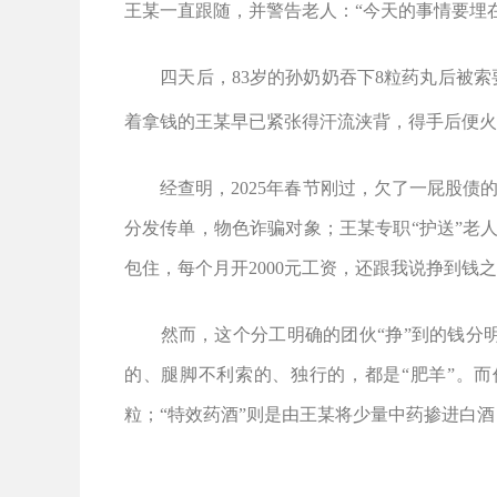
王某一直跟随，并警告老人：
“
今天的事情要埋
四天后，
83
岁的孙奶奶吞下
8
粒药丸后被索
着拿钱的王某早已紧张得汗流浃背，得手后便火
经查明，
2025
年春节刚过，欠了一屁股债
分发传单，物色诈骗对象；王某专职
“
护送
”
老
包住，每个月开
2000
元工资，还跟我说挣到钱之
然而，这个分工明确的团伙
“
挣
”
到的钱分
的、腿脚不利索的、独行的，都是
“
肥羊
”
。而
粒；
“
特效药酒
”
则是由王某将少量中药掺进白酒