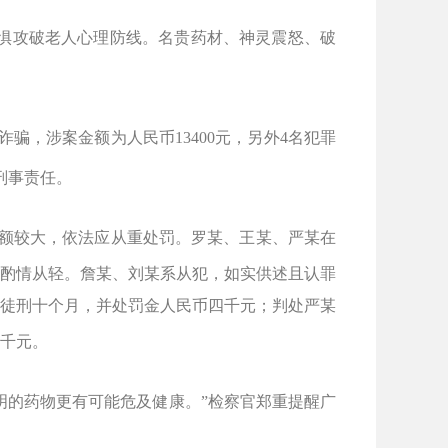
惧攻破老人心理防线。名贵药材、神灵震怒、破
诈骗，涉案金额为人民币
13400
元，另外
4
名犯罪
刑事责任。
额较大，依法应从重处罚。罗某、王某、严某在
酌情从轻。詹某、刘某系从犯，如实供述且认罪
徒刑十个月，并处罚金人民币四千元；判处严某
千元。
明的药物更有可能危及健康。
”
检察官郑重提醒广