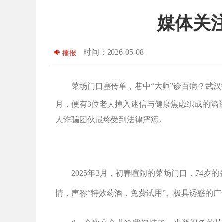
媒体关注
时间：2026-05-08
播报
菜场门口塞传单，巷中
“
大师
”
诊百病？武汉
月，便有
3
位老人掉入迷信与健康焦虑织成的陷
人诈骗团伙最终受到法律严惩。
2025
年
3
月，初春喧闹的菜场门口，
74
岁的
情，声称
“
特效药酒，免费试用
”
。极具诱惑的广