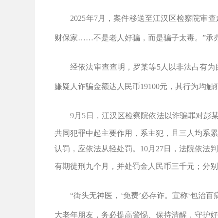
2025
年
7
月，案件移送至江汉区检察院审查
财保家
……
不是老人好骗，而是骗子太毒。
”
承
经依法审查查明，罗某等
5
人以非法占有为
嫌疑人诈骗金额达人民币
19100
元，其行为均触
9
月
5
日，江汉区检察院依法以诈骗罪对彭
共同犯罪中起主要作用，系主犯，且三人均系累
认罚，应依法从轻处罚。
10
月
27
日，法院依法判
有期徒刑九个月，并处罚金人民币三千元；分别
“
街头无神医，
‘
免费
’
必存诈。宣称
‘
包治百
大老年朋友，务必提高警惕、保持清醒，守护好