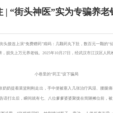
 | “街头神医”实为专骗养
街头接连上演
“
免费赠药
”
戏码：几颗药丸下肚，数百元一颗的
“
阱，损失上万元养老钱。
2025
年
10
月
27
日，经武汉市江汉区人民
小巷里的
“
药王
”
设下骗局
张奶奶提着菜篮刚刚走出，手中便被塞入几张治疗风湿、腰腿痛
告语打出后，瞬间就有七、八位爹爹婆婆聚拢在简陋摊位前，被