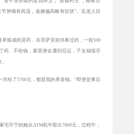
：
“
巷子里坐镇的是我师父，
‘
苗疆药王
’
，能断百
关节肿痛有风湿，血糖偏高略有症状
”
。见老人目
夏草炼成的灵药，在菩萨灵前供奉过的，一粒
500
了药、不给钱，家里便会遭到厄运，子女福报尽
女。
一共给了
5700
元，都是我的养老钱。
”
即便是事后
家宅不宁的她从
ATM
机中取出
7800
元，过程中，