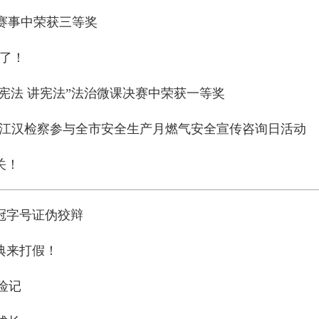
赛事中荣获三等奖
我了！
学宪法 讲宪法”法治微课决赛中荣获一等奖
—江汉检察参与全市安全生产月燃气安全宣传咨询日活动
关！
冠字号证伪狡辩
典来打假！
险记