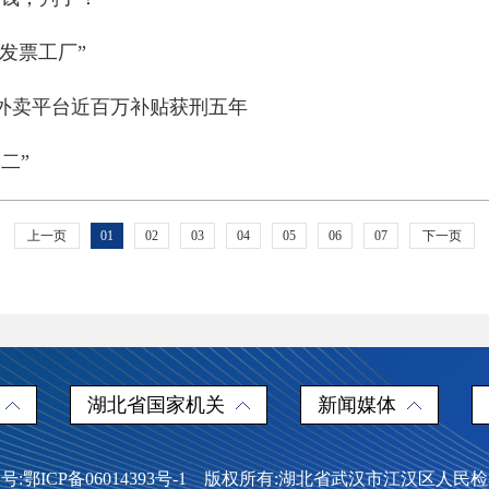
“发票工厂”
外卖平台近百万补贴获刑五年
二”
上一页
01
02
03
04
05
06
07
下一页
湖北省国家机关
新闻媒体
号:鄂ICP备06014393号-1 版权所有:湖北省武汉市江汉区人民