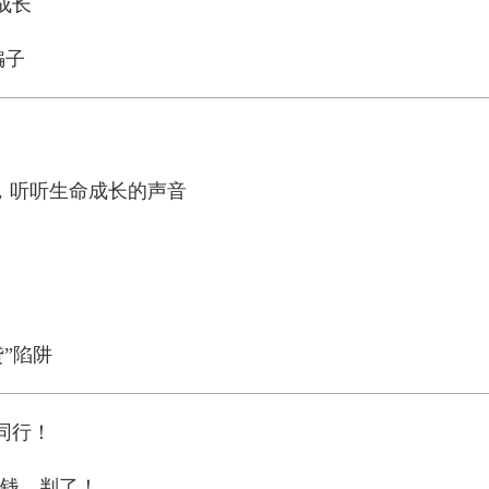
成长
骗子
，听听生命成长的声音
贷”陷阱
同行！
病钱，判了！